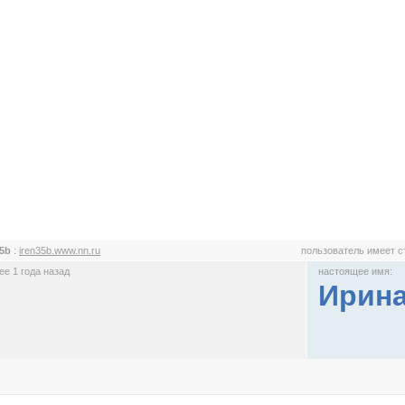
35b
:
iren35b.www.nn.ru
пользователь имеет 
е 1 года назад
настоящее имя:
Ирин