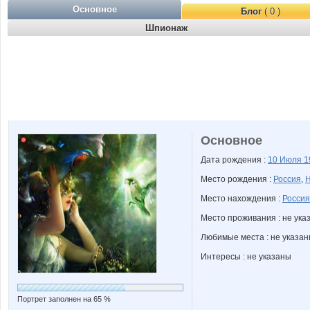
Основное
Блог
( 0 )
Шпионаж
Основное
Дата рождения :
10 Июля
1
Место рождения :
Россия
,
Н
Место нахождения :
Россия
Место проживания : не ука
Любимые места : не указа
Интересы : не указаны
Портрет заполнен на 65 %