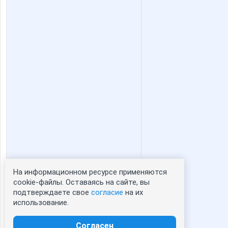
На информационном ресурсе применяются
Статистика портрета:
cookie-файлы. Оставаясь на сайте, вы
подтверждаете свое
согласие
на их
сейчас просматривают портрет - 0
использование.
зарегистрированные пользователи
посетившие портрет за 7 дней - 0
Согласен