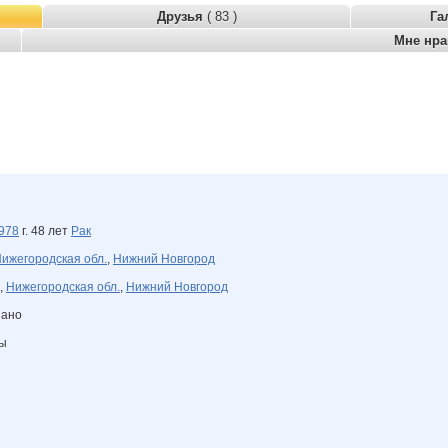
Друзья
( 83 )
Га
Мне нр
978
г. 48 лет
Рак
ижегородская обл.
,
Нижний Новгород
,
Нижегородская обл.
,
Нижний Новгород
зано
ны