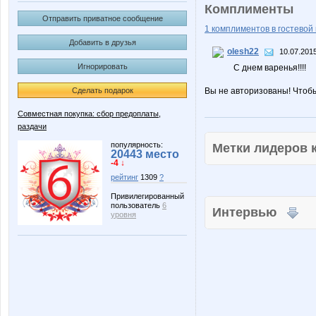
Комплименты
Отправить приватное сообщение
1 комплиментов в гостевой 
Добавить в друзья
olesh22
10.07.2015
Игнорировать
С днем варенья!!!!
Сделать подарок
Вы не авторизованы! Чтоб
Совместная покупка: сбор предоплаты,
раздачи
популярность:
Метки лидеров
20443 место
-4 ↓
рейтинг
1309
?
Привилегированный
пользователь
6
Интервью
уровня